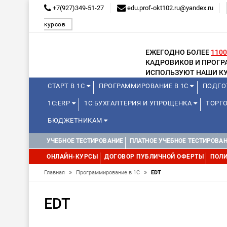
+7(927)349-51-27
edu.prof-okt102.ru@yandex.ru
курсов
ЕЖЕГОДНО БОЛЕЕ
1100
КАДРОВИКОВ И ПРОГ
ИСПОЛЬЗУЮТ НАШИ КУ
СТАРТ В 1С
ПРОГРАММИРОВАНИЕ В 1С
ПОДГО
1С:ERP
1С:БУХГАЛТЕРИЯ И УПРОЩЕНКА
ТОРГО
БЮДЖЕТНИКАМ
КУРСЫ ДЛЯ ШКОЛЬНИКОВ
ДЛЯ ШКОЛЬНИКОВ
УЧЕБНОЕ ТЕСТИРОВАНИЕ
ПЛАТНОЕ УЧЕБНОЕ ТЕСТИРОВА
ОНЛАЙН-КУРСЫ
ДОГОВОР ПУБЛИЧНОЙ ОФЕРТЫ
ПОЛИ
»
»
Главная
Программирование в 1С
EDT
EDT