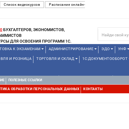
Список видеокурсов
Расписание онлайн-
0
БУХГАЛТЕРОВ, ЭКОНОМИСТОВ,
РАММИСТОВ
РСЫ ДЛЯ ОСВОЕНИЯ ПРОГРАММ 1С.
ТОВКА К ЭКЗАМЕНАМ
АДМИНИСТРИРОВАНИЕ
ЭДО
УНФ
ВЛЯ И РОЗНИЦА
ТОРГОВЛЯ И СКЛАД
1С:ДОКУМЕНТООБОРОТ
1С:УПРАВЛЕНИЕ ХОЛДИНГОМ
УПРАВЛЕНИЕ ПРОЕКТАМИ
ДРУГИ
НИЕ
ПОЛЕЗНЫЕ ССЫЛКИ
ТИКА ОБРАБОТКИ ПЕРСОНАЛЬНЫХ ДАННЫХ
КОНТАКТЫ