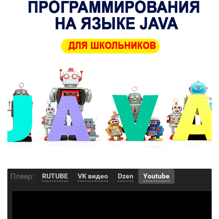
Плеер:
RUTUBE
VK видео
Dzen
Youtube