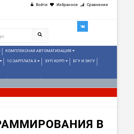
Войти
Избранное
Сравнение
КОМПЛЕКСНАЯ АВТОМАТИЗАЦИЯ
1С:ЗАРПЛАТА 8
ЗУП КОРП
БГУ И ЗКГУ
Е
1С:МЕДИЦИНА
WEB, JAVA И ANDROID
РАММИРОВАНИЯ В