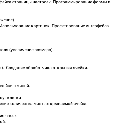
фейса страницы настроек. Программирование формы в
лжение)
Использование картинок. Проектирование интерфейса
поля (увеличение размера).
а). Создание обработчика открытия ячейки.
чейки с миной.
оуг клетки
ение количества мин в открываемой ячейке.
тия ячеек
ой.