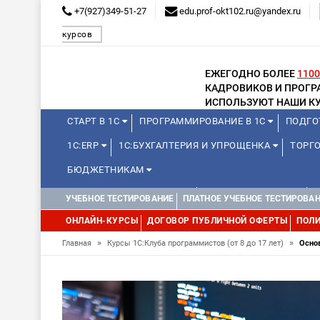
+7(927)349-51-27
edu.prof-okt102.ru@yandex.ru
курсов
ЕЖЕГОДНО БОЛЕЕ
1100
КАДРОВИКОВ И ПРОГ
ИСПОЛЬЗУЮТ НАШИ КУ
СТАРТ В 1С
ПРОГРАММИРОВАНИЕ В 1С
ПОДГО
1С:ERP
1С:БУХГАЛТЕРИЯ И УПРОЩЕНКА
ТОРГО
БЮДЖЕТНИКАМ
КУРСЫ ДЛЯ ШКОЛЬНИКОВ
ДЛЯ ШКОЛЬНИКОВ
УЧЕБНОЕ ТЕСТИРОВАНИЕ
ПЛАТНОЕ УЧЕБНОЕ ТЕСТИРОВА
ОНЛАЙН-КУРСЫ
ДОГОВОР ПУБЛИЧНОЙ ОФЕРТЫ
ПОЛИ
»
»
Главная
Курсы 1С:Клуба программистов (от 8 до 17 лет)
Осно