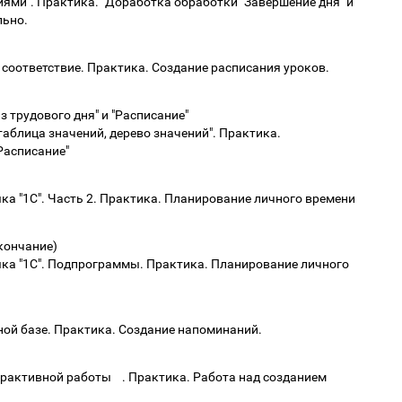
иями". Практика. "Доработка обработки "Завершение дня" и
льно.
, соответствие. Практика. Создание расписания уроков.
 трудового дня" и "Расписание"
таблица значений, дерево значений". Практика.
Расписание"
ка "1С". Часть 2. Практика. Планирование личного времени
(окончание)
ыка "1С". Подпрограммы. Практика. Планирование личного
ной базе. Практика. Создание напоминаний.
ерактивной работы . Практика. Работа над созданием