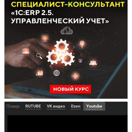
Плеер:
RUTUBE
VK видео
Dzen
Youtube