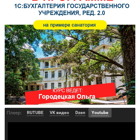
Плеер:
RUTUBE
VK видео
Dzen
Youtube